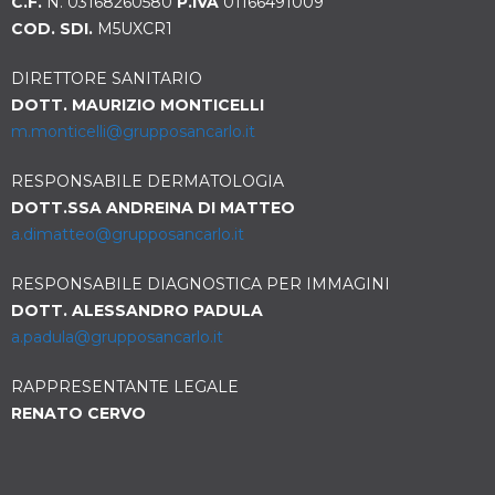
C.F.
N. 03168260580
P.IVA
01166491009
COD. SDI.
M5UXCR1
DIRETTORE SANITARIO
DOTT. MAURIZIO MONTICELLI
m.monticelli@grupposancarlo.
it
RESPONSABILE DERMATOLOGIA
DOTT.SSA ANDREINA DI MATTEO
a.dimatteo@grupposancarlo.it
RESPONSABILE DIAGNOSTICA PER IMMAGINI
DOTT. ALESSANDRO PADULA
a.padula@grupposancarlo.it
RAPPRESENTANTE LEGALE
RENATO CERVO