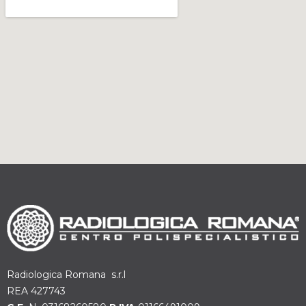
Radiologica Romana s.r.l
REA 427743