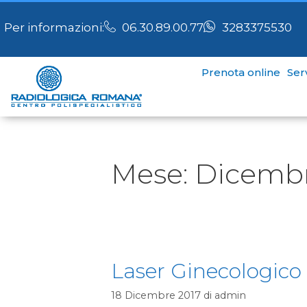
Per informazioni:
06.30.89.00.77
3283375530
Prenota online
Serv
Mese:
Dicembr
Laser Ginecologico
18 Dicembre 2017
di
admin