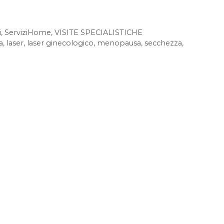
i
,
ServiziHome
,
VISITE SPECIALISTICHE
a
,
laser
,
laser ginecologico
,
menopausa
,
secchezza
,