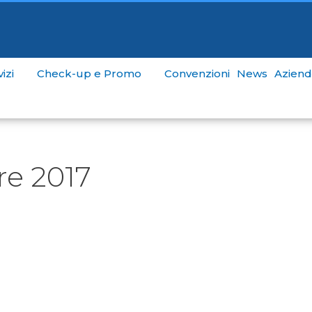
izi
Check-up e Promo
Convenzioni
News
Aziend
e 2017